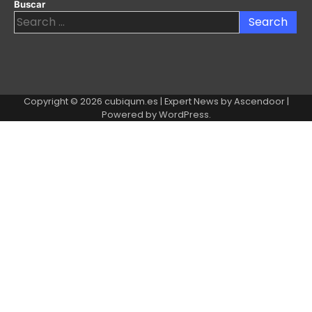
Buscar
Search
for:
Copyright © 2026
cubiqum.es
| Expert News by
Ascendoor
|
Powered by
WordPress
.