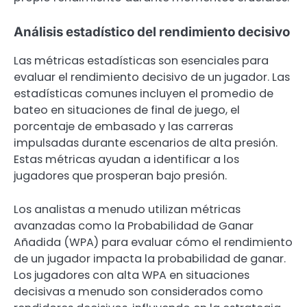
Análisis estadístico del rendimiento decisivo
Las métricas estadísticas son esenciales para
evaluar el rendimiento decisivo de un jugador. Las
estadísticas comunes incluyen el promedio de
bateo en situaciones de final de juego, el
porcentaje de embasado y las carreras
impulsadas durante escenarios de alta presión.
Estas métricas ayudan a identificar a los
jugadores que prosperan bajo presión.
Los analistas a menudo utilizan métricas
avanzadas como la Probabilidad de Ganar
Añadida (WPA) para evaluar cómo el rendimiento
de un jugador impacta la probabilidad de ganar.
Los jugadores con alta WPA en situaciones
decisivas a menudo son considerados como