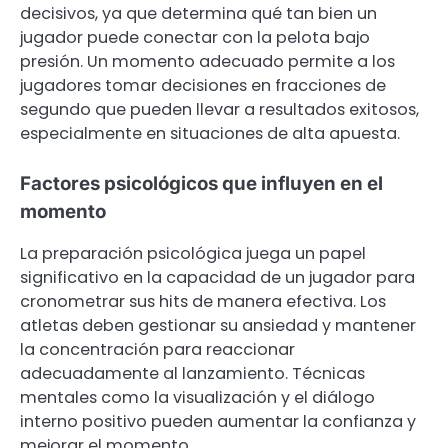
decisivos, ya que determina qué tan bien un
jugador puede conectar con la pelota bajo
presión. Un momento adecuado permite a los
jugadores tomar decisiones en fracciones de
segundo que pueden llevar a resultados exitosos,
especialmente en situaciones de alta apuesta.
Factores psicológicos que influyen en el
momento
La preparación psicológica juega un papel
significativo en la capacidad de un jugador para
cronometrar sus hits de manera efectiva. Los
atletas deben gestionar su ansiedad y mantener
la concentración para reaccionar
adecuadamente al lanzamiento. Técnicas
mentales como la visualización y el diálogo
interno positivo pueden aumentar la confianza y
mejorar el momento.