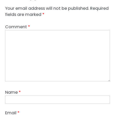
Your email address will not be published.
Required
fields are marked
*
Comment
*
Name
*
Email
*