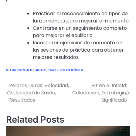
Practicar el reconocimiento de tipos de
lanzamientos para mejorar el momento.
Centrarse en un seguimiento completo
para mejorar el equilibrio.
Incorporar ejercicios de momento en
las sesiones de práctica para obtener
mejores resultados.
SITUACIONES DE JUEGO PARA HITS EN BÉISBOL
Pelotas Duras: Velocidad,
Hit en el Infield:
Post
Velocidad de Salida,
Colocación, Estrategia,
navigation
Resultados
Significado
Related Posts