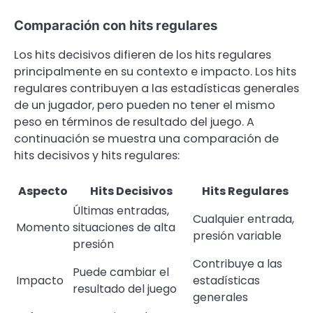
Comparación con hits regulares
Los hits decisivos difieren de los hits regulares
principalmente en su contexto e impacto. Los hits
regulares contribuyen a las estadísticas generales
de un jugador, pero pueden no tener el mismo
peso en términos de resultado del juego. A
continuación se muestra una comparación de
hits decisivos y hits regulares:
Aspecto
Hits Decisivos
Hits Regulares
Últimas entradas,
Cualquier entrada,
Momento
situaciones de alta
presión variable
presión
Contribuye a las
Puede cambiar el
Impacto
estadísticas
resultado del juego
generales