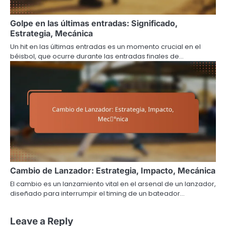
Golpe en las últimas entradas: Significado,
Estrategia, Mecánica
Un hit en las últimas entradas es un momento crucial en el
béisbol, que ocurre durante las entradas finales de…
Cambio de Lanzador: Estrategia, Impacto, Mecánica
El cambio es un lanzamiento vital en el arsenal de un lanzador,
diseñado para interrumpir el timing de un bateador…
Leave a Reply