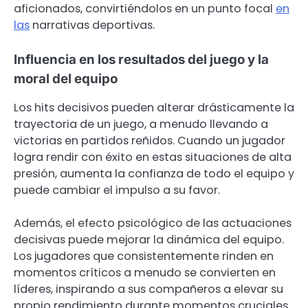
aficionados, convirtiéndolos en un punto focal
en
las
narrativas deportivas.
Influencia en los resultados del juego y la
moral del equipo
Los hits decisivos pueden alterar drásticamente la
trayectoria de un juego, a menudo llevando a
victorias en partidos reñidos. Cuando un jugador
logra rendir con éxito en estas situaciones de alta
presión, aumenta la confianza de todo el equipo y
puede cambiar el impulso a su favor.
Además, el efecto psicológico de las actuaciones
decisivas puede mejorar la dinámica del equipo.
Los jugadores que consistentemente rinden en
momentos críticos a menudo se convierten en
líderes, inspirando a sus compañeros a elevar su
propio rendimiento durante momentos cruciales.