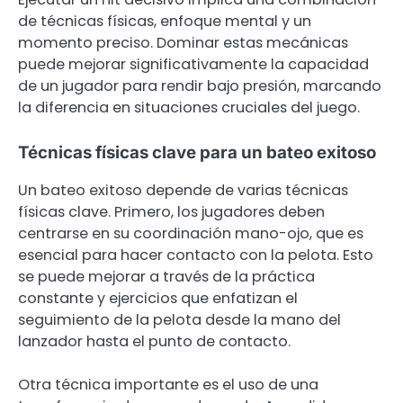
de técnicas físicas, enfoque mental y un
momento preciso. Dominar estas mecánicas
puede mejorar significativamente la capacidad
de un jugador para rendir bajo presión, marcando
la diferencia en situaciones cruciales del juego.
Técnicas físicas clave para un bateo exitoso
Un bateo exitoso depende de varias técnicas
físicas clave. Primero, los jugadores deben
centrarse en su coordinación mano-ojo, que es
esencial para hacer contacto con la pelota. Esto
se puede mejorar a través de la práctica
constante y ejercicios que enfatizan el
seguimiento de la pelota desde la mano del
lanzador hasta el punto de contacto.
Otra técnica importante es el uso de una