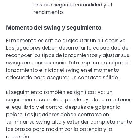
postura según la comodidad y el
rendimiento.
Momento del swing y seguimiento
El momento es crítico al ejecutar un hit decisivo.
Los jugadores deben desarrollar la capacidad de
reconocer los tipos de lanzamientos y ajustar sus
swings en consecuencia. Esto implica anticipar el
lanzamiento e iniciar el swing en el momento
adecuado para asegurar un contacto sólido.
El seguimiento también es significativo; un
seguimiento completo puede ayudar a mantener
el equilibrio y el control después de golpear la
pelota. Los jugadores deben centrarse en
terminar su swing alto y extender completamente
los brazos para maximizar la potencia y la
precisión.