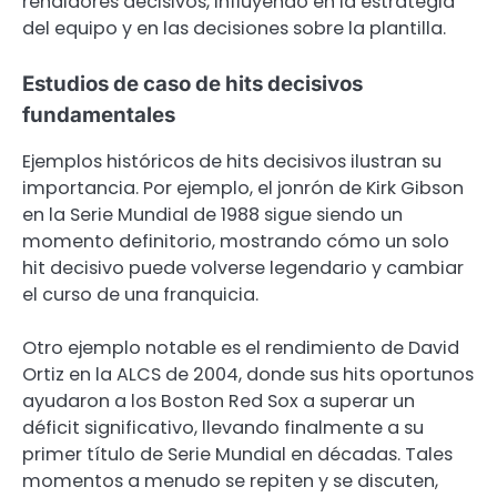
rendidores decisivos, influyendo en la estrategia
del equipo y en las decisiones sobre la plantilla.
Estudios de caso de hits decisivos
fundamentales
Ejemplos históricos de hits decisivos ilustran su
importancia. Por ejemplo, el jonrón de Kirk Gibson
en la Serie Mundial de 1988 sigue siendo un
momento definitorio, mostrando cómo un solo
hit decisivo puede volverse legendario y cambiar
el curso de una franquicia.
Otro ejemplo notable es el rendimiento de David
Ortiz en la ALCS de 2004, donde sus hits oportunos
ayudaron a los Boston Red Sox a superar un
déficit significativo, llevando finalmente a su
primer título de Serie Mundial en décadas. Tales
momentos a menudo se repiten y se discuten,